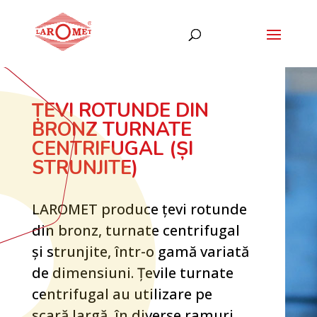
ȚEVI ROTUNDE DIN
BRONZ TURNATE
CENTRIFUGAL (ȘI
STRUNJITE)
LAROMET produce țevi rotunde
din bronz, turnate centrifugal
și strunjite, într-o gamă variată
de dimensiuni. Țevile turnate
centrifugal au utilizare pe
scară largă, în diverse ramuri