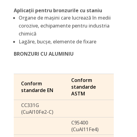
Aplicații pentru bronzurile cu staniu
Organe de mașini care lucrează în medii
corozive, echipamente pentru industria
chimică
Lagăre, bucșe, elemente de fixare
BRONZURI CU ALUMINIU
Conform
Conform
standarde
standarde EN
ASTM
CC331G
(CuAl10Fe2-C)
C95400
(CuAl11Fe4)