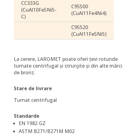
CC333G
C95500
(CuAl10Fe5Ni5-
(CuAl11Fe4Ni4)
C)
C95520
(CuAl11Fe5Ni5)
La cerere, LAROMET poate oferi țevi rotunde
turnate centrifugal și strunjite și din alte mărci
de bronz.
Stare de livrare
Turnat centrifugal
Standarde
EN 1982 GZ
ASTM B271/B271M M02